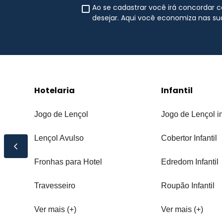
Ao se cadastrar você irá concordar
desejar. Aqui você economiza nas s
Hotelaria
Infantil
Jogo de Lençol
Jogo de Lençol in
Lençol Avulso
Cobertor Infantil
Fronhas para Hotel
Edredom Infantil
Travesseiro
Roupão Infantil
Ver mais (+)
Ver mais (+)