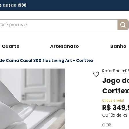
e desde 1988
ê procura?
Quarto
Artesanato
Banho
de Cama Casal 300 fios Living Art - Corttex
Referência
:
0
Jogo de
Cortte
Clique e veja!
R$
349
,
Ou
10
x de
R$
COR