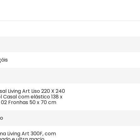
çóis
al Living Art Liso 220 X 240 
l Casal com elástico 138 x 
; 02 Fronhas 50 x 70 cm
ão
a Living Art 300F, com 
ado e ultra macio. 