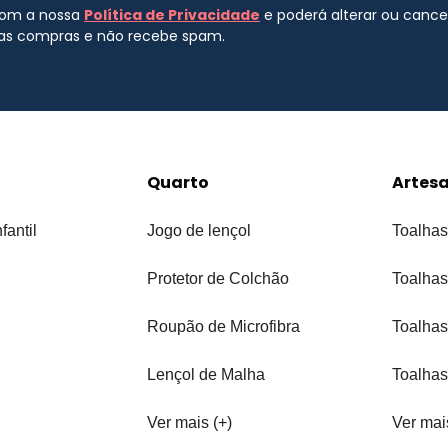
 com a nossa
Política de Privacidade
e poderá alterar ou canc
uas compras e não recebe spam.
Quarto
Artes
fantil
Jogo de lençol
Toalhas
Protetor de Colchão
Toalhas
Roupão de Microfibra
Toalhas
Lençol de Malha
Toalhas
Ver mais (+)
Ver mai