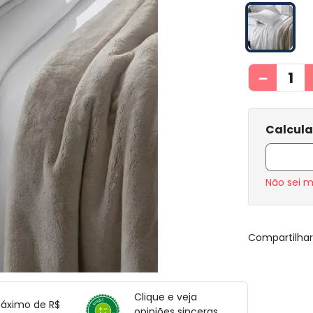
－
Não sei 
Compartilha
Clique e veja
máximo de R$
opiniões sinceras