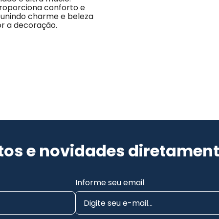
 proporciona conforto e 
unindo charme e beleza 
r a decoração.
os e novidades diretament
Informe seu email