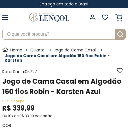
Entrega em todo o Brasil
O que você procura?
Quarto
Jogo de Cama Casal
Jogo de Cama Casal em Algodão 160 fios Robin -
Karsten
Referência
:
05727
Jogo de Cama Casal em Algodão
160 fios Robin - Karsten Azul
Clique e veja!
R$
339
,
99
Ou
10
x de
R$
33
,
99
no cartão
COR