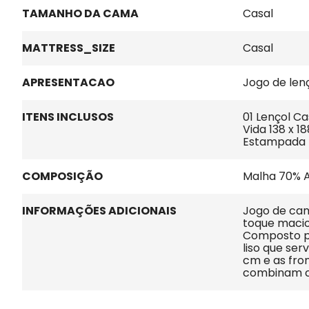
TAMANHO DA CAMA
Casal
MATTRESS_SIZE
Casal
APRESENTACAO
Jogo de len
ITENS INCLUSOS
01 Lençol Ca
Vida 138 x 1
Estampada 
COMPOSIÇÃO
Malha 70% A
INFORMAÇÕES ADICIONAIS
Jogo de ca
toque macio
Composto po
liso que ser
cm e as fro
combinam co