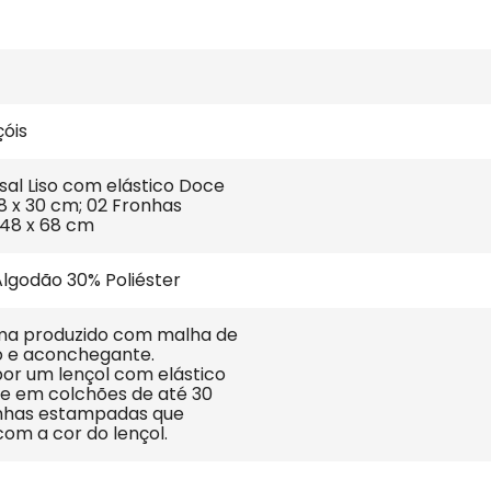
çóis
sal Liso com elástico Doce 
88 x 30 cm; 02 Fronhas 
48 x 68 cm
lgodão 30% Poliéster
ma produzido com malha de 
 e aconchegante. 
r um lençol com elástico 
ve em colchões de até 30 
nhas estampadas que 
m a cor do lençol.