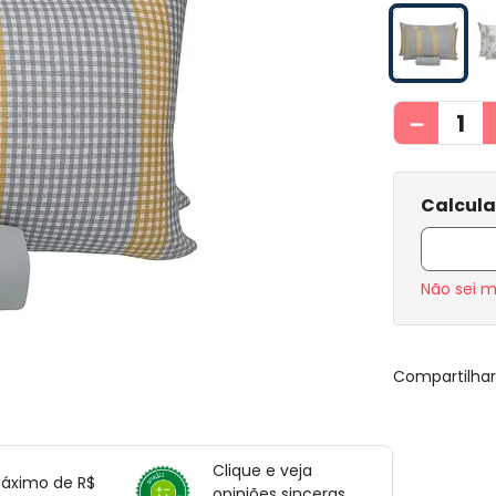
－
Não sei 
Compartilha
Clique e veja
máximo de R$
opiniões sinceras