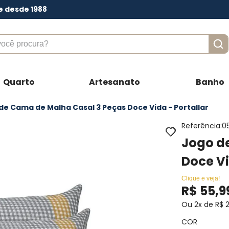
e desde 1988
ê procura?
Quarto
Artesanato
Banho
de Cama de Malha Casal 3 Peças Doce Vida - Portallar
Referência
:
0
Jogo d
Doce Vi
Clique e veja!
R$
55
,
9
Ou
2
x de
R$
COR