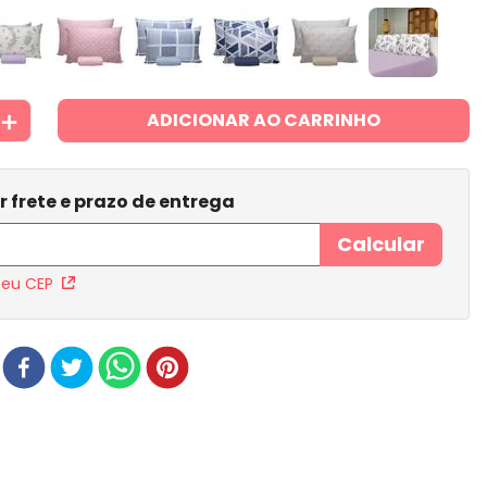
＋
ADICIONAR AO CARRINHO
meu CEP
r