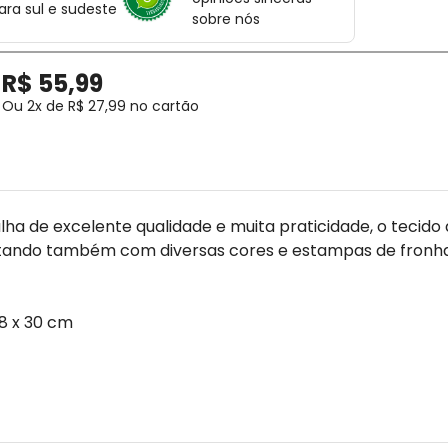
ara sul e sudeste
sobre nós
R$
55
,
99
Ou
2
x de
R$
27
,
99
no cartão
 de excelente qualidade e muita praticidade, o tecido 
ntando também com diversas cores e estampas de fronh
88 x 30 cm