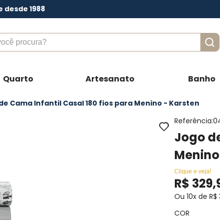
e desde 1988
ê procura?
Quarto
Artesanato
Banho
de Cama Infantil Casal 180 fios para Menino - Karsten
Referência
:
0
Jogo de
Menino
Clique e veja!
R$
329
,
Ou
10
x de
R$
COR