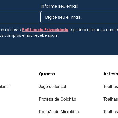
Informe seu email
 com a nossa
Política de Privacidade
e poderá alterar ou canc
uas compras e não recebe spam.
Quarto
Artes
fantil
Jogo de lençol
Toalhas
Protetor de Colchão
Toalhas
Roupão de Microfibra
Toalhas