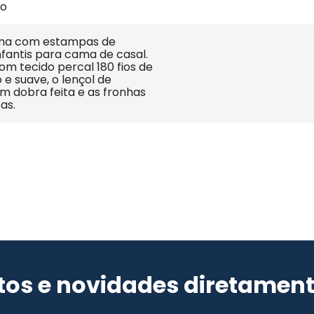
ão
ma com estampas de 
fantis para cama de casal. 
m tecido percal 180 fios de 
e suave, o lençol de 
m dobra feita e as fronhas 
as.
os e novidades diretament