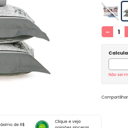
－
Não sei 
Compartilha
Clique e veja
máximo de R$
opiniões sinceras