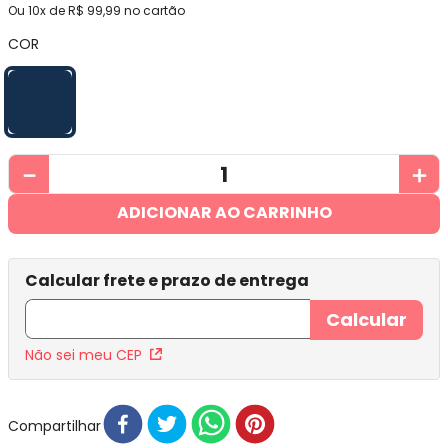
Ou
10
x de
R$
99
,
99
no cartão
COR
－
＋
ADICIONAR AO CARRINHO
Não sei meu CEP
Compartilhar