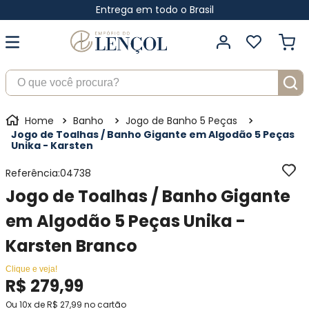
Entrega em todo o Brasil
O que você procura?
Banho
Jogo de Banho 5 Peças
Jogo de Toalhas / Banho Gigante em Algodão 5 Peças
Unika - Karsten
Referência
:
04738
Jogo de Toalhas / Banho Gigante
em Algodão 5 Peças Unika -
Karsten Branco
Clique e veja!
R$
279
,
99
Ou
10
x de
R$
27
,
99
no cartão