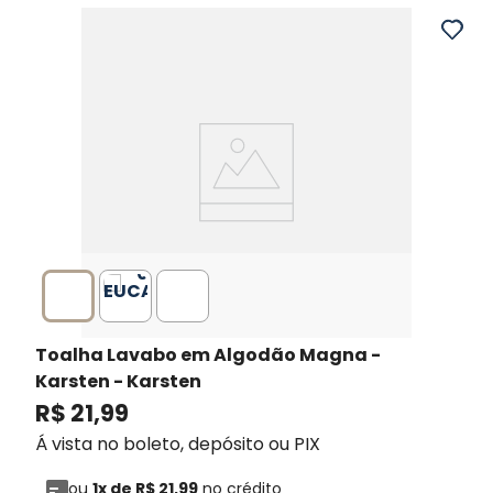
Toalha Lavabo em Algodão Magna -
Karsten
- Karsten
R$
21
,
99
Á vista no boleto, depósito ou PIX
ou
1
x de
R$
21
,
99
no crédito