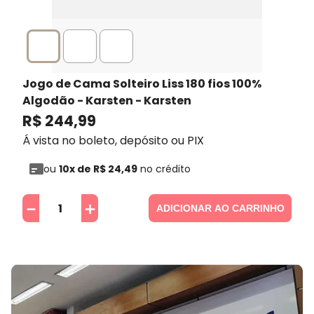
Jogo de Cama Solteiro Liss 180 fios 100%
Algodão - Karsten
- Karsten
R$
244
,
99
Á vista no boleto, depósito ou PIX
ou
10
x de
R$
24
,
49
no crédito
－
＋
ADICIONAR AO CARRINHO