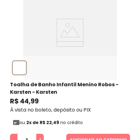
Toalha de Banho Infantil Menino Robos -
Karsten
- Karsten
R$
44
,
99
Á vista no boleto, depósito ou PIX
ou
2
x de
R$
22
,
49
no crédito
ADICIONAR AO CARRINHO