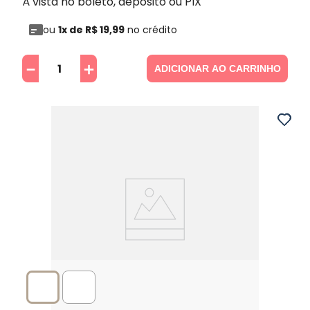
Á vista no boleto, depósito ou PIX
ou
1
x de
R$
19
,
99
no crédito
－
＋
ADICIONAR AO CARRINHO