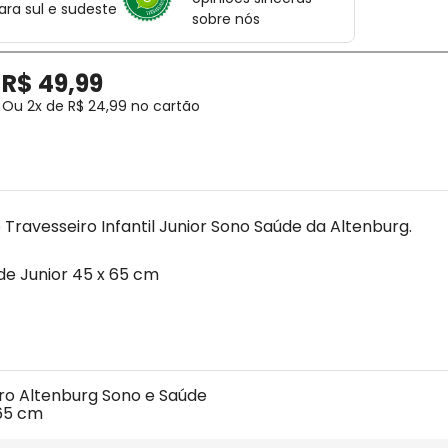
ara sul e sudeste
sobre nós
R$
49
,
99
Ou
2
x de
R$
24
,
99
no cartão
 Travesseiro Infantil Junior Sono Saúde da Altenburg.
úde Junior 45 x 65 cm
iro Altenburg Sono e Saúde 
 65 cm