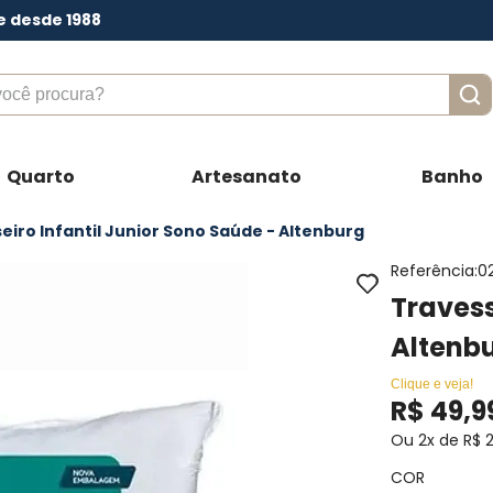
e desde 1988
ê procura?
Quarto
Artesanato
Banho
eiro Infantil Junior Sono Saúde - Altenburg
Referência
:
0
Travess
Altenb
Clique e veja!
R$
49
,
9
Ou
2
x de
R$
COR