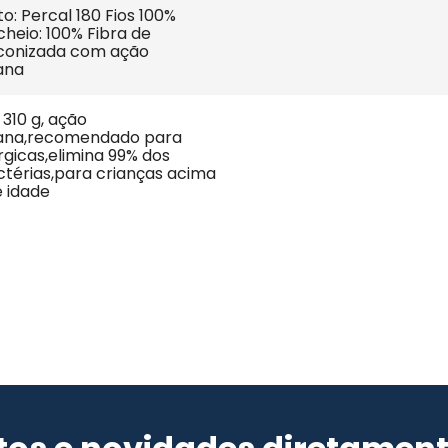
: Percal 180 Fios 100% 
heio: 100% Fibra de 
liconizada com ação 
ana
310 g, ação 
iana,recomendado para 
gicas,elimina 99% dos 
ctérias,para crianças acima 
e idade