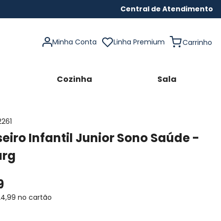
Central de Atendimento
Minha Conta
Linha Premium
Cozinha
Sala
2261
eiro Infantil Junior Sono Saúde -
urg
9
24
,
99
no cartão