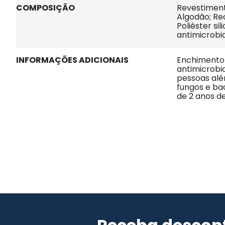
COMPOSIÇÃO
Revestimento
Algodão; Rec
Poliéster si
antimicrobi
INFORMAÇÕES ADICIONAIS
Enchimento 
antimicrob
pessoas alér
fungos e ba
de 2 anos d