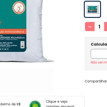
－
Não sei 
Compartilha
Clique e veja
máximo de R$
opiniões sinceras