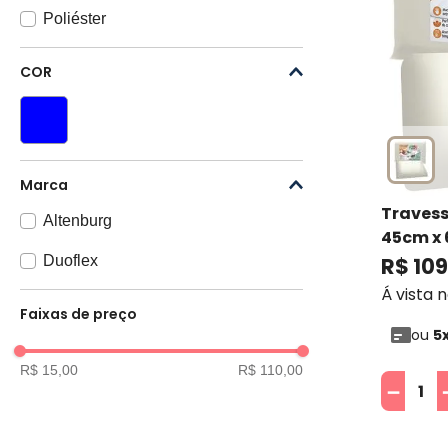
Poliéster
COR
Marca
Travess
Altenburg
45cm x 
Duoflex
R$
109
Á vista 
Faixas de preço
ou
5
R$ 15,00
R$ 110,00
－