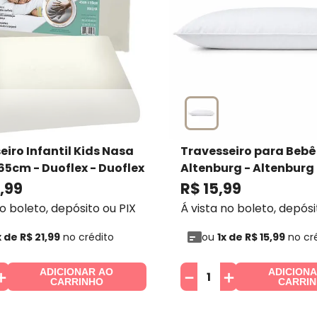
eiro Infantil Kids Nasa
Travesseiro para Bebê 
65cm - Duoflex
- Duoflex
Altenburg
- Altenburg
,
99
R$
15
,
99
no boleto, depósito ou PIX
Á vista no boleto, depósi
x de
R$
21
,
99
no crédito
ou
1
x de
R$
15
,
99
no cr
ADICIONAR AO
ADICION
＋
－
＋
CARRINHO
CARRI