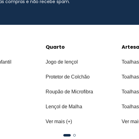
uas compras e não recebe spam.
Quarto
Artes
fantil
Jogo de lençol
Toalhas
Protetor de Colchão
Toalhas
Roupão de Microfibra
Toalhas
Lençol de Malha
Toalhas
Ver mais (+)
Ver mai