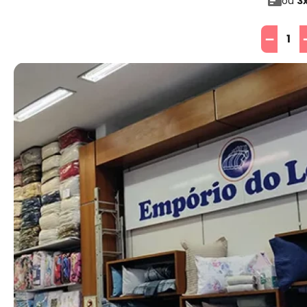
ou
3
－