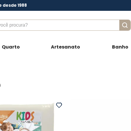
e desde 1988
ê procura?
Quarto
Artesanato
Banho
s