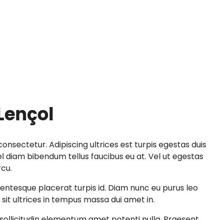
Lençol
onsectetur. Adipiscing ultrices est turpis egestas duis
 diam bibendum tellus faucibus eu at. Vel ut egestas
rcu.
llentesque placerat turpis id. Diam nunc eu purus leo
sit ultrices in tempus massa dui amet in.
ollicitudin elementum amet potenti nulla. Praesent