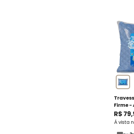
Travess
Firme -
R$
79
,
Á vista 