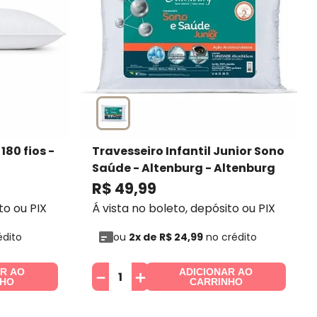
180 fios -
Travesseiro Infantil Junior Sono
Saúde - Altenburg
- Altenburg
R$
49
,
99
to ou PIX
Á vista no boleto, depósito ou PIX
édito
ou
2
x de
R$
24
,
99
no crédito
AR AO
ADICIONAR AO
－
＋
NHO
CARRINHO