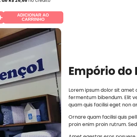
x de
R$
26
,
66
no crédito
ADICIONAR AO
＋
CARRINHO
Empório do 
Lorem ipsum dolor sit amet c
fermentum bibendum. Elit vel
quam quis facilisi eget non a
Ornare quam facilisi quis pe
proin enim proin rutrum. Sed 
Amet egestas eros posuere s