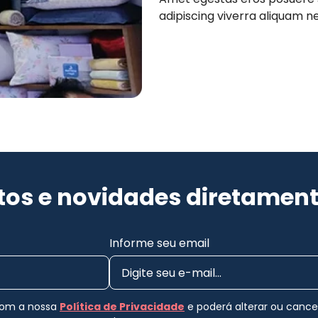
adipiscing viverra aliquam nec
os e novidades diretament
Informe seu email
 com a nossa
Política de Privacidade
e poderá alterar ou canc